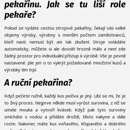
pekařinu. Jak se tu liší role
pekaře?
Pokud se vydáte cestou strojové pekařiny, čekají vás velké
objemy výroby, výrobny s menším počtem zaměstnanců,
kteří navíc nemusí být ani tak zkušení. Stroje ovládáte
automaticky, můžete si ale dovolit hrozně málo a není zde
žádný prostor pro individuální přístup k výrobě. Vše je pevně
nastavené. Jde jen o to vykrýt požadované množství kusů a
výrobky tím trpí.
A ruční pekařina?
Když pečete ručně, každý kus pečiva je jiný. Líbí se mi, že je
to živý proces. Nejprve někde musí vyrůst surovina, z níž se
umele mouka a vytvoří kvásek. Když pak tyto suroviny
smícháte s vodou a přidáte droždí, těsto nakyne a dále
roste. Nakonec máte kus voňavého, křupavého a dobrého