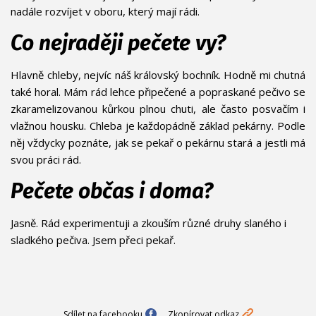
nadále rozvíjet v oboru, který mají rádi.
Co nejraději pečete vy?
Hlavně chleby, nejvíc náš královský bochník. Hodně mi chutná
také horal. Mám rád lehce připečené a popraskané pečivo se
zkaramelizovanou kůrkou plnou chuti, ale často posvačím i
vlažnou housku. Chleba je každopádně základ pekárny. Podle
něj vždycky poznáte, jak se pekař o pekárnu stará a jestli má
svou práci rád.
Pečete občas i doma?
Jasně. Rád experimentuji a zkouším různé druhy slaného i
sladkého pečiva. Jsem přeci pekař.
Sdílet na facebooku
Zkopírovat odkaz