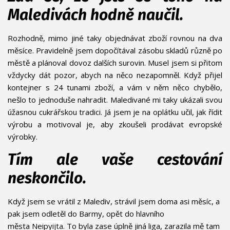
Maledivách hodně naučil.
Rozhodně, mimo jiné taky objednávat zboží rovnou na dva
měsíce. Pravidelně jsem dopočítával zásobu skladů různě po
městě a plánoval dovoz dalších surovin. Musel jsem si přitom
vždycky dát pozor, abych na něco nezapomněl. Když přijel
kontejner s 24 tunami zboží, a vám v něm něco chybělo,
nešlo to jednoduše nahradit. Maledivané mi taky ukázali svou
úžasnou cukrářskou tradici. Já jsem je na oplátku učil, jak řídit
výrobu a motivoval je, aby zkoušeli prodávat evropské
výrobky.
Tím ale vaše cestování
neskončilo.
Když jsem se vrátil z Malediv, strávil jsem doma asi měsíc, a
pak jsem odletěl do Barmy, opět do hlavního
města
Neipyijta
. To byla zase úplně jiná liga, zarazila mě tam