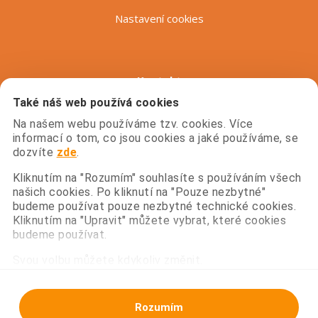
Nastavení cookies
Kontakt
Také náš web používá cookies
prace@globus.cz
Na našem webu používáme tzv. cookies. Více
informací o tom, co jsou cookies a jaké používáme, se
dozvíte
zde
.
+420 800 241 242
Kliknutím na "Rozumím" souhlasíte s používáním všech
našich cookies. Po kliknutí na "Pouze nezbytné"
budeme používat pouze nezbytné technické cookies.
Kliknutím na "Upravit" můžete vybrat, které cookies
Globus na síti
budeme používat.
Instagram
Svou volbu můžete kdykoliv změnit.
Facebook
Rozumím