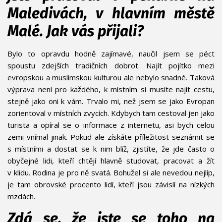
Maledivách, v hlavním městě
Malé. Jak vás přijali?
Bylo to opravdu hodně zajímavé, naučil jsem se péct
spoustu zdejších tradičních dobrot. Najít pojítko mezi
evropskou a muslimskou kulturou ale nebylo snadné. Taková
výprava není pro každého, k místním si musíte najít cestu,
stejně jako oni k vám. Trvalo mi, než jsem se jako Evropan
zorientoval v místních zvycích. Kdybych tam cestoval jen jako
turista a opíral se o informace z internetu, asi bych celou
zemi vnímal jinak. Pokud ale získáte příležitost seznámit se
s místními a dostat se k nim blíž, zjistíte, že jde často o
obyčejné lidi, kteří chtějí hlavně studovat, pracovat a žít
v klidu. Rodina je pro ně svatá. Bohužel si ale nevedou nejlíp,
je tam obrovské procento lidí, kteří jsou závislí na nízkých
mzdách.
Zdá se, že jste se toho na