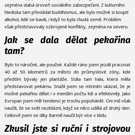
zejména slabá úroveň sociálního zabezpečení. Z kulturního
hlediska tam převládal buddhismus, ale bylo možné si koupit
alkohol, lidé se bavili, i když to byla chudá země. Problém
však představovaly ozbrojené konflikty, zejména na severu.
Jak se dala dělat pekařina
tam?
Bylo to náročné, ale poučné. Každé ráno jsem jezdil pracovat
40 až 50 kilometrů za město do průmyslové zóny, kde
předtím bývaly jen plantáže. Stála tam hala, která měla
představovat pekárnu. Snažil jsem se místním ukázat, že je
možné pekařinu dělat i v menším počtu lidí a efektivněji. Jako
Evropan jsem měl tendenci je trochu popohánět. Oni mě však
naučili, že se svět nezblázní, když se něco udělá až druhý den.
Celkově jsem se díky Barmě naučil být více v klidu.
Zkusil jste si ruční i strojovou