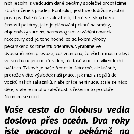
nich jezdím, s vedoucím dané pekárny společně procházíme
zboží určené k prodeji. Kontroluji, jestli se dodržují výrobní
postupy. Dále řešíme záležitosti, které se týkají běžné
činnosti pekárny, jako je plánování pekařů na směny,
objednávky surovin, harmonogram zavádění novinek,
receptury atd. Je toho hodně, co se kolem výroby
pekařského sortimentu odehrává. Vyrábíme ve
dvousměnném provoze, což znamená, že všichni musíme být
ve střehu nejenom přes den, ale také v noci, o víkendech i
svátcích. Takové je naše řemeslo. Náročné, ale krásné,
protože vidíte výsledek naší práce, jak mizí z regálů do
vozíků našich zákazníků. Naše práce není nuda. stále se něco
děje, stále je mnoho záležitostí k řešení a to je dobře.
Neumím se nudit.
Vaše cesta do Globusu vedla
doslova přes oceán. Dva roky
jste pracoval v pekárně na