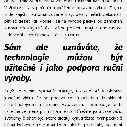
pečiva. Takový proces by za sebou měla mít každá pekařina.
V Globusu si s pečením dokážeme opravdu vyhrát. To, co
jinde zajišťují automatizované linky, dělá v našich pekárnách
pět až deset lidí. Podílejí se na výrobě pečiva od zamíchání
surovin přes kynutí těsta až po pečení a mají z toho radost.
Lidé zkrátka chtějí motat těsto rukama.
Sám ale uznáváte, že
technologie můžou být
užitečné i jako podpora ruční
výroby.
Když se s nimi správně pracuje, tak ano. Až v Globusu
konečně vidím, že se poctivá česká pekařina dá skloubit
s technologiemi a strojním vybavením. Technologie je tu
užitečná zejména při míchání těsta. Důležité jsou také vážicí
systémy či přístroje, které sledují kynutí těsta, tvar pečiva či
hlídají kvásek. Stroje mají lidem ulehčit práci, aby se mohli