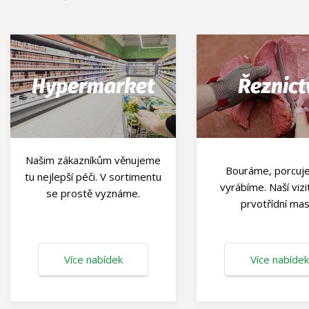
Hypermarket
Řeznict
Našim zákazníkům věnujeme
Bouráme, porcuj
tu nejlepší péči. V sortimentu
vyrábíme. Naší vizi
se prostě vyznáme.
prvotřídní mas
Více nabídek
Více nabídek