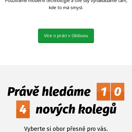
Používáme moderní technologie a své síly vynakládáme tam,
kde to má smysl.
Více o práci v Globusu
Právě hledáme
1
0
4
nových kolegů
Vyberte si obor přesně pro vás.