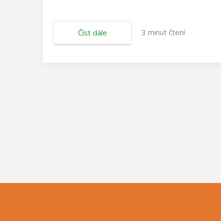
3
minut čtení
Číst dále