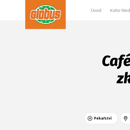
Úvod
Koho hle
Café
z
Pekařství