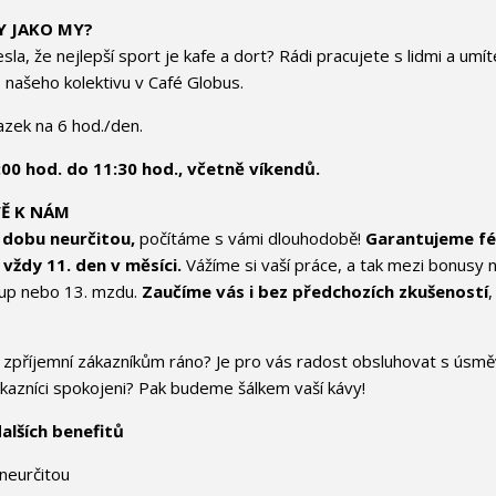
Y JAKO MY?
la, že nejlepší sport je kafe a dort? Rádi pracujete s lidmi a umí
 našeho kolektivu v Café Globus.
azek na 6 hod./den.
00 hod. do 11:30 hod., včetně víkendů.
VĚ K NÁM
 dobu neurčitou,
počítáme s vámi dlouhodobě!
Garantujeme fé
vždy 11. den v měsíci.
Vážíme si vaší práce, a tak mezi bonusy 
kup nebo 13. mzdu.
Zaučíme vás i bez předchozích zkušeností
,
o zpříjemní zákazníkům ráno? Je pro vás radost obsluhovat s úsmě
ákazníci spokojeni? Pak budeme šálkem vaší kávy!
alších benefitů
neurčitou