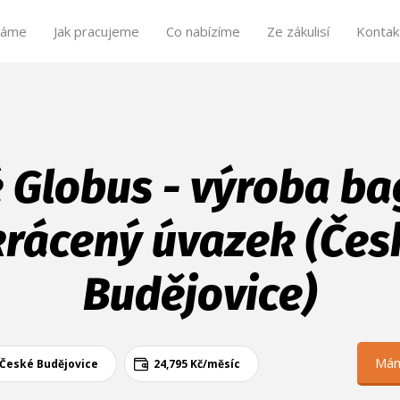
dáme
Jak pracujeme
Co nabízíme
Ze zákulisí
Kontak
 Globus - výroba ba
krácený úvazek (Čes
Budějovice)
Mám
České Budějovice
24,795
Kč/
měsíc