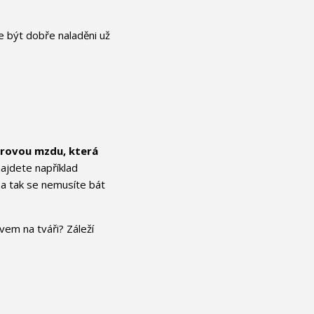
te být dobře naladěni už
rovou mzdu, která
najdete například
 a tak se nemusíte bát
vem na tváři? Záleží