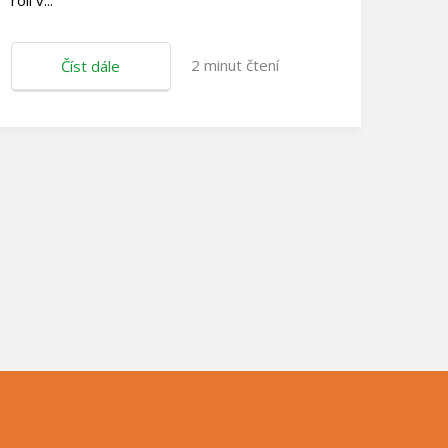
roli v...
2
minut čtení
Číst dále