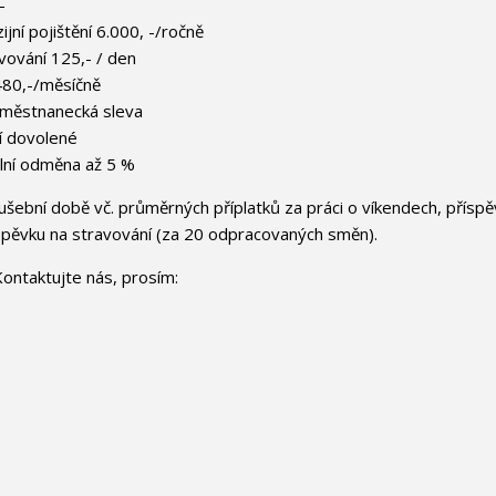
-
jní pojištění 6.000, -/ročně
vování 125,- / den
480,-/měsíčně
aměstnanecká sleva
í dovolené
tální odměna až 5 %
šební době vč. průměrných příplatků za práci o víkendech, příspě
spěvku na stravování (za 20 odpracovaných směn).
ontaktujte nás, prosím: