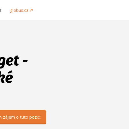
t
globus.cz
get -
ké
 zájem o tuto pozici