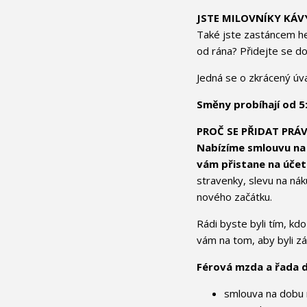
JSTE MILOVNÍKY KÁV
Také jste zastáncem hes
od rána? Přidejte se do
Jedná se o zkrácený úv
Směny probíhají od 5:
PROČ SE PŘIDAT PRÁ
Nabízíme smlouvu na
vám přistane na účet 
stravenky, slevu na ná
nového začátku.
Rádi byste byli tím, kd
vám na tom, aby byli z
Férová mzda a řada d
smlouva na dobu 