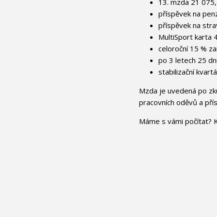
13. mzda 21 075,
příspěvek na penzi
příspěvek na stra
MultiSport karta 
celoroční 15 % z
po 3 letech 25 dn
stabilizační kvar
Mzda je uvedená po zku
pracovních oděvů a pří
Máme s vámi počítat? K