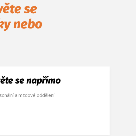
věte se
cky nebo
ěte se napřímo
sonální a mzdové oddělení