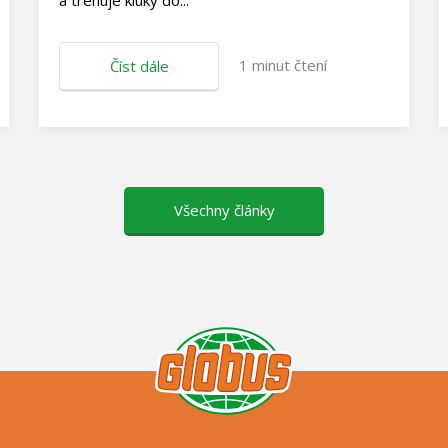
a trénuje kluky do...
1
minut čtení
Číst dále
Všechny články