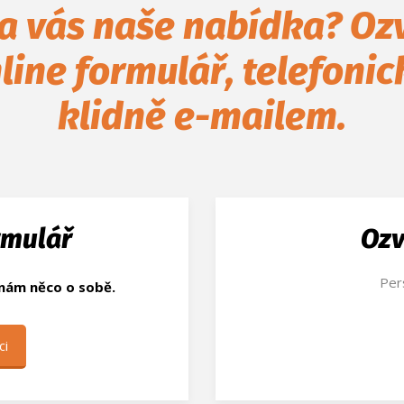
a vás naše nabídka? Oz
line formulář, telefoni
klidně e-mailem.
rmulář
Ozv
Per
 nám něco o sobě.
ci