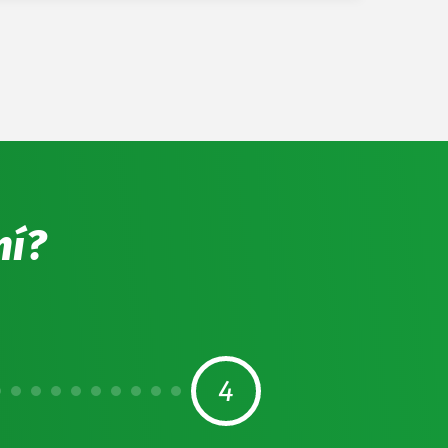
ní?
4