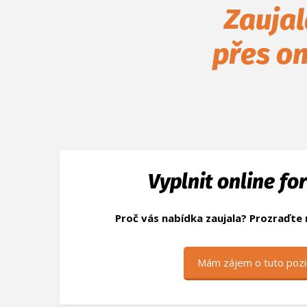
Zaujal
přes on
Vyplnit online fo
Proč vás nabídka zaujala? Prozraďte
Mám zájem o tuto pozi