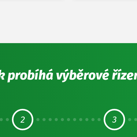
k probíhá výběrové říze
2
3